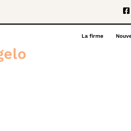
La firme
Nouve
gelo
irme
Mission
Histoire
Nouvelles
Projet