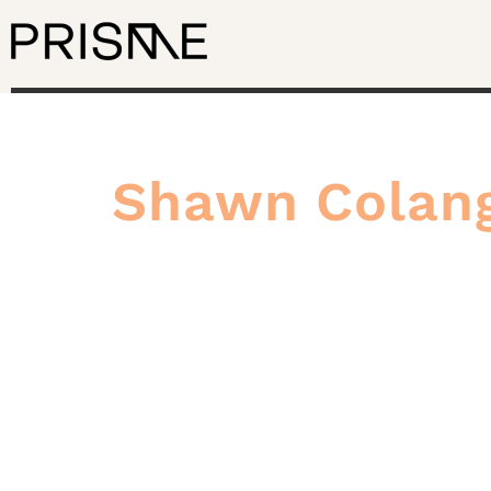
Shawn Colan
La f