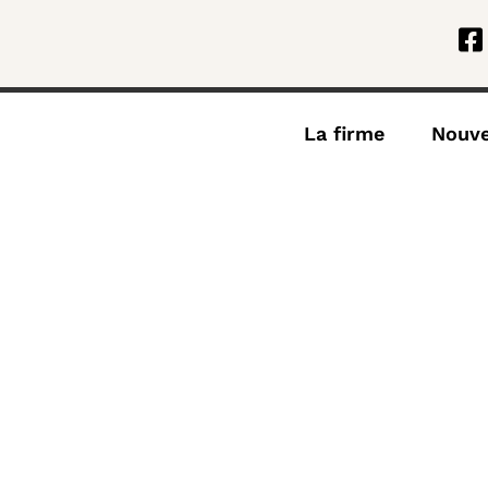
La firme
Nouve
irme
Mission
Histoire
Nouvelles
Projet